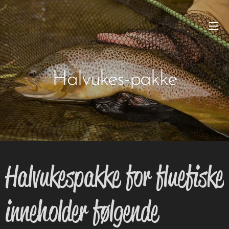
Halvukes-pakke
Halvukespakke for fluefiske
inneholder følgende