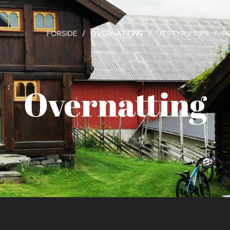
FORSIDE
OVERNATTING
UTSTYR / TIPS
F
Overnatting